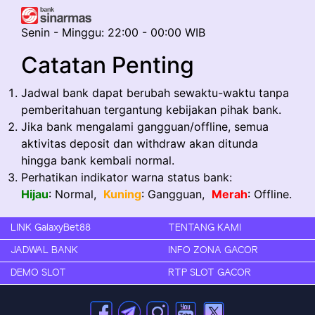
Senin - Minggu: 22:00 - 00:00 WIB
Catatan Penting
Jadwal bank dapat berubah sewaktu-waktu tanpa
pemberitahuan tergantung kebijakan pihak bank.
Jika bank mengalami gangguan/offline, semua
aktivitas deposit dan withdraw akan ditunda
hingga bank kembali normal.
Perhatikan indikator warna status bank:
Hijau
: Normal,
Kuning
: Gangguan,
Merah
: Offline.
LINK GalaxyBet88
TENTANG KAMI
JADWAL BANK
INFO ZONA GACOR
DEMO SLOT
RTP SLOT GACOR